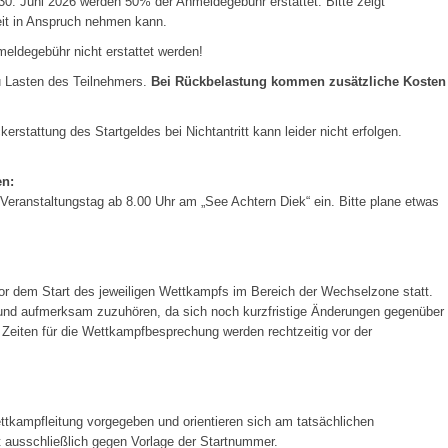
30. Juni 2026 werden 50% der Anmeldegebühr erstattet. Bitte zeigt
eit in Anspruch nehmen kann.
eldegebühr nicht erstattet werden!
u Lasten des Teilnehmers.
Bei Rückbelastung kommen zusätzliche Kosten
kerstattung des Startgeldes bei Nichtantritt kann leider nicht erfolgen.
en:
 Veranstaltungstag ab 8.00 Uhr am „See Achtern Diek“ ein. Bitte plane etwas
r dem Start des jeweiligen Wettkampfs im Bereich der Wechselzone statt.
und aufmerksam zuzuhören, da sich noch kurzfristige Änderungen gegenüber
Zeiten für die Wettkampfbesprechung werden rechtzeitig vor der
tkampfleitung vorgegeben und orientieren sich am tatsächlichen
t ausschließlich gegen Vorlage der Startnummer.