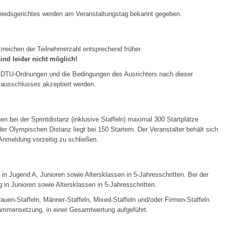
hiedsgerichtes werden am Veranstaltungstag bekannt gegeben.
rreichen der Teilnehmerzahl entsprechend früher.
nd leider nicht möglich!
ie DTU-Ordnungen und die Bedingungen des Ausrichters nach dieser
sausschlusses akzeptiert werden.
n bei der Sprintdistanz (inklusive Staffeln) maximal 300 Startplätze
er Olympischen Distanz liegt bei 150 Startern. Der Veranstalter behält sich
-Anmeldung vorzeitig zu schließen.
ng in Jugend A, Junioren sowie Altersklassen in 5-Jahresschritten. Bei der
 in Junioren sowie Altersklassen in 5-Jahresschritten.
rauen-Staffeln, Männer-Staffeln, Mixed-Staffeln und/oder Firmen-Staffeln.
sammensetzung, in einer Gesamtwertung aufgeführt.