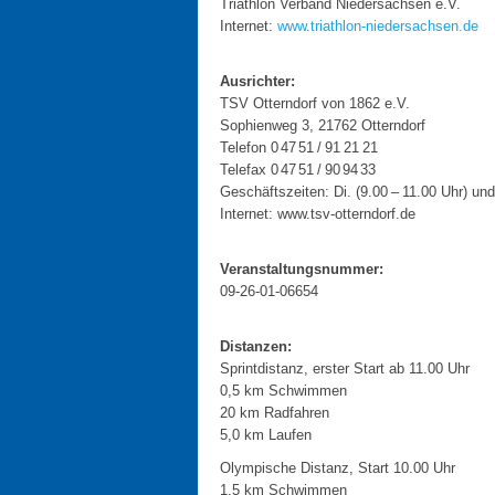
Triathlon Verband Niedersachsen e.V.
Internet:
www.triathlon-niedersachsen.de
Ausrichter:
TSV Otterndorf von 1862 e.V.
Sophienweg 3, 21762 Otterndorf
Telefon 0 47 51 / 91 21 21
Telefax 0 47 51 / 90 94 33
Geschäftszeiten: Di. (9.00 – 11.00 Uhr) und
Internet: www.tsv-otterndorf.de
Veranstaltungsnummer:
09-26-01-06654
Dis
tanzen:
Sprintdistanz, erster Start ab 11.00 Uhr
0,5 km Schwimmen
20 km Radfahren
5,0 km Laufen
Olympische Distanz, Start 10.00 Uhr
1,5 km Schwimmen