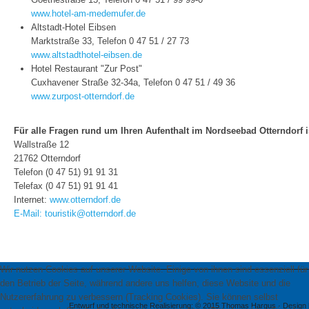
www.hotel-am-medemufer.de
Altstadt-Hotel Eibsen
Marktstraße 33, Telefon 0 47 51 / 27 73
www.altstadthotel-eibsen.de
Hotel Restaurant "Zur Post"
Cuxhavener Straße 32-34a, Telefon 0 47 51 / 49 36
www.zurpost-otterndorf.de
Für alle Fragen rund um Ihren Aufenthalt im Nordseebad Otterndorf is
Wallstraße 12
21762 Otterndorf
Telefon (0 47 51) 91 91 31
Telefax (0 47 51) 91 91 41
Internet:
www.otterndorf.de
E-Mail:
touristik@otterndorf.de
Wir nutzen Cookies auf unserer Website. Einige von ihnen sind essenziell für
den Betrieb der Seite, während andere uns helfen, diese Website und die
Nutzererfahrung zu verbessern (Tracking Cookies). Sie können selbst
Entwurf und technische Realisierung: © 2015 Thomas Hargus · Design